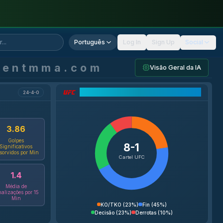
Português
Log In
Sign Up
Social
gentmma.com
Visão Geral da IA
Análise do Cartel UFC
24-4-0
3.86
Golpes
8-1
Significativos
sorvidos por Min
Cartel UFC
1.4
Média de
nalizações por 15
Min
KO/TKO
(
23%
)
Fin
(
45%
)
Decisão
(
23%
)
Derrotas
(
10%
)