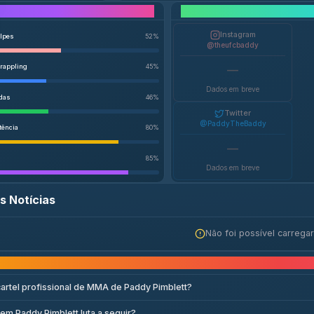
Análise de Desempenho
Instagram
olpes
52
%
@theufcbaddy
Grappling
45
%
—
Dados em breve
das
46
%
Twitter
@PaddyTheBaddy
tência
80
%
—
85
%
Dados em breve
s Notícias
Não foi possível carregar
Perguntas frequen
cartel profissional de MMA de Paddy Pimblett?
em Paddy Pimblett luta a seguir?