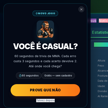
NOVO JOGO
NEW
Blitz
Eventos
Fantasy
Versus
Notíc
Previsoes IA
AgentMMA
Estatíst
1
SEQUÊNCIA
:
VOCÊ É CASUAL?
Det
60 segundos de trivia de MMA. Cada erro
Altura
:
custa 3 segundos e cada acerto devolve 2.
Peso
:
Até onde você chega?
Alcance
agentmma.com
60 segundos
Grátis — sem cadastro
Postura
Data de
Idade
:
PROVE QUE NÃO
Divisão
:
AI Rank
Talvez depois