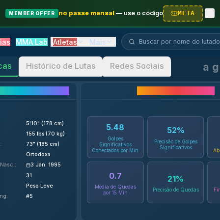
no passe mensal
—
use o código
META
MEMBER OFFER
Buscar lutador...
ias
MMA Lab
Atletas
Mais
a
icas
Histórico de Lutas
Redes Sociais
alhes do Lutador
Estatísticas da Carreira
5'10" (178 cm)
5.48
52
%
155 lbs (70 kg)
Golpes
Precisão de Golpes
:
73" (185 cm)
Significativos
Significativos
Conectados por Min
Ab
:
Ortodoxa
 Nasc.
:
3 Jan. 1995
0.7
31
21
%
Peso Leve
Média de Quedas
Precisão de Quedas
Fi
por 15 Min
ing
:
#5