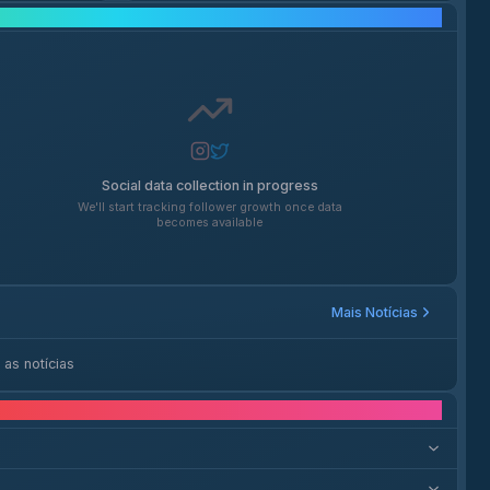
Crescimento em Redes Sociais
Social data collection in progress
We'll start tracking follower growth once data
becomes available
Mais Notícias
 as notícias
tes