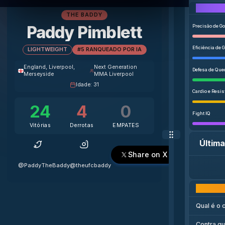
THE BADDY
Paddy Pimblett
Precisão de G
Eficiência de 
LIGHTWEIGHT
#5 RANQUEADO POR IA
England
, Liverpool,
Next Generation
Defesa de Que
Merseyside
MMA Liverpool
Idade
:
31
Cardio e Resis
24
4
0
Fight IQ
Vitórias
Derrotas
EMPATES
Última
Share on X
@PaddyTheBaddy
@theufcbaddy
Qual é o 
Contra qu