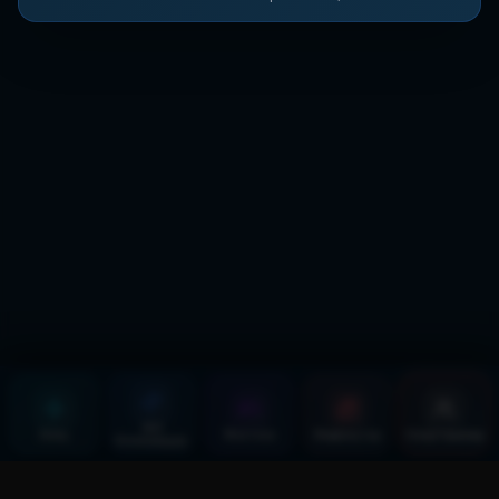
ЖИ
Блиц
Фэнтези
Жаңалықтар
Спортшылар
Болжамдар