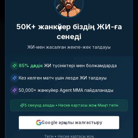
Кейінірек
50K+ жанкүйер біздің ЖИ-ға
сенеді
Жауынгерлер табылмады
ЖИ-мен жасалған жекпе-жек талдауы
Критерийлеріңізге сәйкес жауынгерлерді табу үшін
сүзгілер немесе іздеу сөздерін реттеп көріңіз.
85% дәлдік
ЖИ түсініктері мен болжамдарда
Кез келген матч үшін лезде ЖИ талдауы
50,000+ жанкүйер Agent MMA пайдаланады
5 секунд алады • Несие картасы жоқ • Мәңгі тегін
Google арқылы жалғастыру
Тегін • Несие картасы жоқ