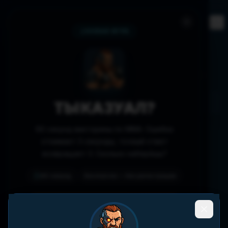
Фэнтези
События
🎮
📅
НОВАЯ ИГРА
Fighters
Verified fighter profiles, records, and performance data.
ТЫ КАЗУАЛ?
60 секунд викторины по MMA. Ошибка
Сортировка по соцсетям
PFL
Сортировать по кол
отнимает 3 секунды, точный ответ
Все страны
Все дивизионы
возвращает 3. Сколько наберёшь?
Фильтры
60 секунд
Бесплатно — без регистрации
0
бойцов показано
ДОКАЖИ, ЧТО НЕТ