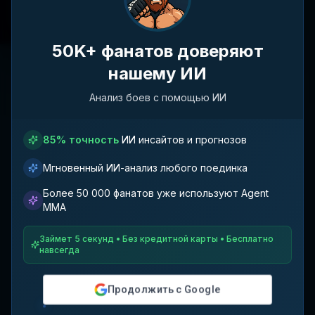
Может, позже
50K+ фанатов доверяют
нашему ИИ
Бойцы не найдены
Анализ боев с помощью ИИ
Попробуйте изменить фильтры или поисковый запрос,
чтобы найти бойцов, соответствующих вашим критериям.
85% точность
ИИ инсайтов и прогнозов
Мгновенный ИИ-анализ любого поединка
Более 50 000 фанатов уже используют Agent
MMA
Займет 5 секунд • Без кредитной карты • Бесплатно
навсегда
Продолжить с Google