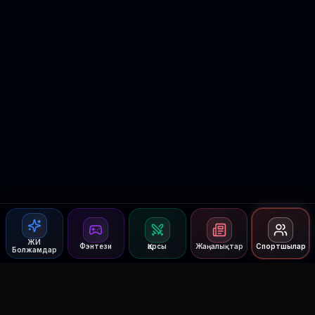
ЖИ
Фэнтези
Қарсы
Жаңалықтар
Спортшылар
Болжамдар