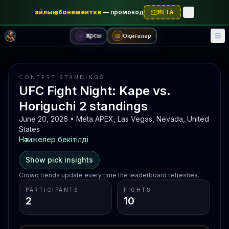
айлық абонементке
—
промокод
META
Қарсы
Оқиғалар
⚔️
📅
CONTEST STANDINGS
UFC Fight Night: Kape vs.
Horiguchi 2 standings
June 20, 2026 • Meta APEX, Las Vegas, Nevada, United
States
Нәтижелер бекітілді
Show pick insights
Crowd trends update every time the leaderboard refreshes.
PARTICIPANTS
FIGHTS
2
10