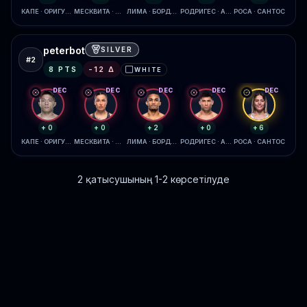
КАПЕ · ОРИГУЧИ
МЕСКВИТА · МУЛЛИНС
ЛИМА · БОРДЖАС
РОДРИГЕС · АМИЛ
РОСА · САНТОС
peterbot
SILVER
#
2
8
PTS
-12
Δ
WHITE
⬜
DEC
DEC
DEC
DEC
DEC
+0
+0
+2
+0
+6
КАПЕ · ОРИГУЧИ
МЕСКВИТА · МУЛЛИНС
ЛИМА · БОРДЖАС
РОДРИГЕС · АМИЛ
РОСА · САНТОС
2 қатысушының 1-2 көрсетілуде