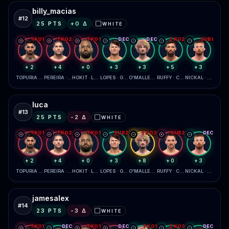
billy_macias
#
12
25
PTS
+
0
Δ
WHITE
⬜
TKO1
TKO2
TKO1
DEC
DEC
TKO2
SUB1
+2
+4
+0
+3
+3
+5
+3
TOPURIA · GAETHJE
PEREIRA · GANE
HOKIT · LEWIS
LOPES · GARCIA
O'MALLEY · ZAHABI
RUFFY · CHANDLER
NICKAL · DAUKAUS
luca
#
13
25
PTS
-2
Δ
WHITE
⬜
TKO1
TKO2
TKO1
SUB2
TKO2
SUB2
DEC
+2
+4
+0
+3
+8
+0
+3
TOPURIA · GAETHJE
PEREIRA · GANE
HOKIT · LEWIS
LOPES · GARCIA
O'MALLEY · ZAHABI
RUFFY · CHANDLER
NICKAL · DAUKAUS
jamesalex
#
14
23
PTS
-3
Δ
WHITE
⬜
TKO1
DEC
TKO1
DEC
TKO1
TKO3
DEC