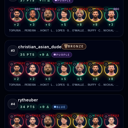
37
PTS
+
11
Δ
PURPLE
🟪
TKO1
DEC
TKO2
TKO1
TKO2
TKO1
DEC
+2
+3
+0
+5
+8
+8
+3
TOPURIA · GAETHJE
PEREIRA · GANE
HOKIT · LEWIS
LOPES · GARCIA
O'MALLEY · ZAHABI
RUFFY · CHANDLER
NICKAL · DAUKAUS
christian_asian_dude
BRONZE
#
3
35
PTS
+
9
Δ
PURPLE
🟪
TKO1
TKO1
TKO1
TKO1
TKO3
TKO1
TKO1
+2
+2
+0
+5
+5
+8
+8
TOPURIA · GAETHJE
PEREIRA · GANE
HOKIT · LEWIS
LOPES · GARCIA
O'MALLEY · ZAHABI
RUFFY · CHANDLER
NICKAL · DAUKAUS
rytheuber
#
4
34
PTS
+
9
Δ
BLUE
🟦
TKO1
TKO2
TKO1
TKO2
TKO2
TKO2
TKO2