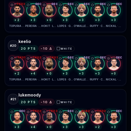
TKO3
DEC
DEC
DEC
DEC
DEC
DEC
+2
+3
+0
+3
+3
+3
+3
TOPURIA · GAETHJE
PEREIRA · GANE
HOKIT · LEWIS
LOPES · GARCIA
O'MALLEY · ZAHABI
RUFFY · CHANDLER
NICKAL · DAUKAUS
keelio
#
20
20
PTS
-10
Δ
WHITE
⬜
TKO1
TKO2
TKO1
DEC
DEC
DEC
DEC
+2
+4
+0
+3
+3
+3
+0
TOPURIA · GAETHJE
PEREIRA · GANE
HOKIT · LEWIS
LOPES · GARCIA
O'MALLEY · ZAHABI
RUFFY · CHANDLER
NICKAL · DAUKAUS
lukemoody
#
21
20
PTS
-10
Δ
WHITE
⬜
DEC
TKO2
TKO3
DEC
SUB2
TKO2
DEC
+3
+4
+0
+3
+3
+2
+3