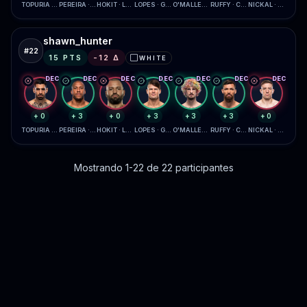
TOPURIA · GAETHJE
PEREIRA · GANE
HOKIT · LEWIS
LOPES · GARCIA
O'MALLEY · ZAHABI
RUFFY · CHANDLER
NICKAL · DAUKAUS
shawn_hunter
#
22
15
PTS
-12
Δ
WHITE
⬜
DEC
DEC
DEC
DEC
DEC
DEC
DEC
+0
+3
+0
+3
+3
+3
+0
TOPURIA · GAETHJE
PEREIRA · GANE
HOKIT · LEWIS
LOPES · GARCIA
O'MALLEY · ZAHABI
RUFFY · CHANDLER
NICKAL · DAUKAUS
Mostrando 1-22 de 22 participantes