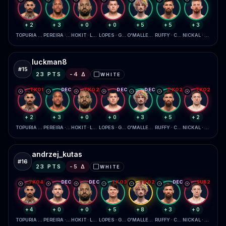
+2
+3
+0
+0
+5
+5
+3
TOPURIA · GAETHJE
PEREIRA · GANE
HOKIT · LEWIS
LOPES · GARCIA
O'MALLEY · ZAHABI
RUFFY · CHANDLER
NICKAL · DAUKAUS
luckman8
#
15
23
PTS
-4
Δ
WHITE
⬜
TKO1
DEC
TKO2
DEC
DEC
TKO2
TKO2
+2
+3
+0
+0
+3
+5
+2
TOPURIA · GAETHJE
PEREIRA · GANE
HOKIT · LEWIS
LOPES · GARCIA
O'MALLEY · ZAHABI
RUFFY · CHANDLER
NICKAL · DAUKAUS
andrzej_kutas
#
16
23
PTS
-5
Δ
WHITE
⬜
TKO4
DEC
DEC
TKO3
TKO2
DEC
SUB2
+4
+0
+0
+5
+8
+3
+0
TOPURIA · GAETHJE
PEREIRA · GANE
HOKIT · LEWIS
LOPES · GARCIA
O'MALLEY · ZAHABI
RUFFY · CHANDLER
NICKAL · DAUKAUS