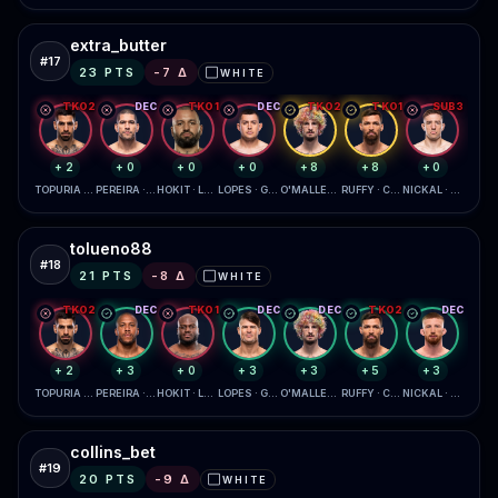
extra_butter
#
17
23
PTS
-7
Δ
WHITE
⬜
TKO2
DEC
TKO1
DEC
TKO2
TKO1
SUB3
+2
+0
+0
+0
+8
+8
+0
TOPURIA · GAETHJE
PEREIRA · GANE
HOKIT · LEWIS
LOPES · GARCIA
O'MALLEY · ZAHABI
RUFFY · CHANDLER
NICKAL · DAUKAUS
tolueno88
#
18
21
PTS
-8
Δ
WHITE
⬜
TKO2
DEC
TKO1
DEC
DEC
TKO2
DEC
+2
+3
+0
+3
+3
+5
+3
TOPURIA · GAETHJE
PEREIRA · GANE
HOKIT · LEWIS
LOPES · GARCIA
O'MALLEY · ZAHABI
RUFFY · CHANDLER
NICKAL · DAUKAUS
collins_bet
#
19
20
PTS
-9
Δ
WHITE
⬜