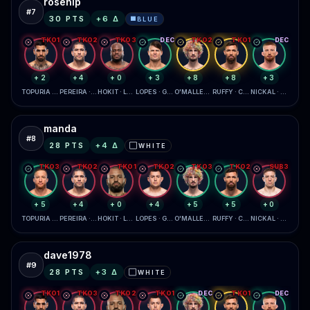
rosehip
#
7
30
PTS
+
6
Δ
BLUE
🟦
TKO1
TKO2
TKO3
DEC
TKO2
TKO1
DEC
+2
+4
+0
+3
+8
+8
+3
TOPURIA · GAETHJE
PEREIRA · GANE
HOKIT · LEWIS
LOPES · GARCIA
O'MALLEY · ZAHABI
RUFFY · CHANDLER
NICKAL · DAUKAUS
manda
#
8
28
PTS
+
4
Δ
WHITE
⬜
TKO3
TKO2
TKO1
TKO2
TKO3
TKO2
SUB3
+5
+4
+0
+4
+5
+5
+0
TOPURIA · GAETHJE
PEREIRA · GANE
HOKIT · LEWIS
LOPES · GARCIA
O'MALLEY · ZAHABI
RUFFY · CHANDLER
NICKAL · DAUKAUS
dave1978
#
9
28
PTS
+
3
Δ
WHITE
⬜
TKO1
TKO3
TKO2
TKO1
DEC
TKO1
DEC