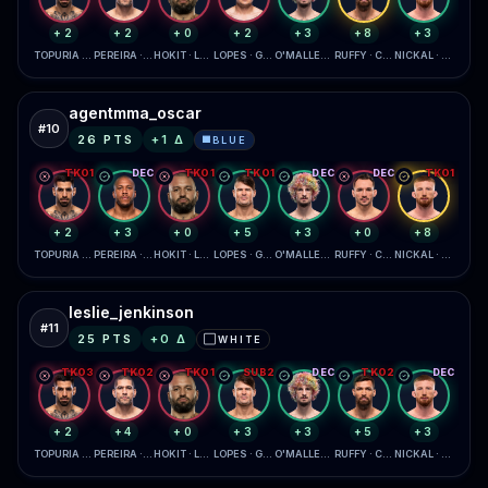
+2
+2
+0
+2
+3
+8
+3
TOPURIA · GAETHJE
PEREIRA · GANE
HOKIT · LEWIS
LOPES · GARCIA
O'MALLEY · ZAHABI
RUFFY · CHANDLER
NICKAL · DAUKAUS
agentmma_oscar
#
10
26
PTS
+
1
Δ
BLUE
🟦
TKO1
DEC
TKO1
TKO1
DEC
DEC
TKO1
+2
+3
+0
+5
+3
+0
+8
TOPURIA · GAETHJE
PEREIRA · GANE
HOKIT · LEWIS
LOPES · GARCIA
O'MALLEY · ZAHABI
RUFFY · CHANDLER
NICKAL · DAUKAUS
leslie_jenkinson
#
11
25
PTS
+
0
Δ
WHITE
⬜
TKO3
TKO2
TKO1
SUB2
DEC
TKO2
DEC
+2
+4
+0
+3
+3
+5
+3
TOPURIA · GAETHJE
PEREIRA · GANE
HOKIT · LEWIS
LOPES · GARCIA
O'MALLEY · ZAHABI
RUFFY · CHANDLER
NICKAL · DAUKAUS