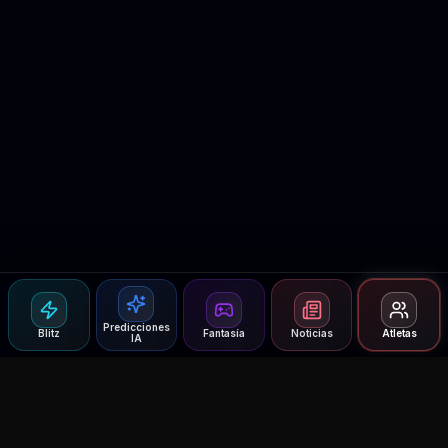
Predicciones
Blitz
Fantasía
Noticias
Atletas
IA