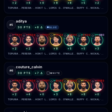
+2
+4
+0
+8
+8
+5
+2
TOPURIA · GAETHJE
PEREIRA · GANE
HOKIT · LEWIS
LOPES · GARCIA
O'MALLEY · ZAHABI
RUFFY · CHANDLER
NICKAL · DAUKAUS
aditya
#
5
30
PTS
+
8
Δ
BLUE
🟦
TKO1
TKO4
TKO1
TKO2
TKO3
TKO2
DEC
+2
+2
+0
+8
+5
+5
+3
TOPURIA · GAETHJE
PEREIRA · GANE
HOKIT · LEWIS
LOPES · GARCIA
O'MALLEY · ZAHABI
RUFFY · CHANDLER
NICKAL · DAUKAUS
couture_calvin
#
6
30
PTS
+
7
Δ
WHITE
⬜
TKO1
TKO2
TKO1
SUB3
TKO2
TKO1
SUB2
+2
+4
+0
+3
+8
+8
+0
TOPURIA · GAETHJE
PEREIRA · GANE
HOKIT · LEWIS
LOPES · GARCIA
O'MALLEY · ZAHABI
RUFFY · CHANDLER
NICKAL · DAUKAUS